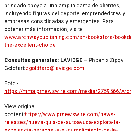
brindado apoyo a una amplia gama de clientes,
incluyendo figuras del deporte, emprendedores y
empresas consolidadas y emergentes. Para
obtener más información, visite
www.archwaypublishing.com/en/bookstore/bookde
the-excellent-choice
.
Consultas generales:
LAVIDGE
– Phoenix
Ziggy
Goldfarb
zgoldfarb@lavidge.com
Foto -
https://mma.prnewswire.com/media/2759566/Arch
View original
content:
https://www.prnewswire.com/news-
releases/nueva-guia-de-autoayuda-explora-la-
excelencia-personal-y-el-cumplimiento-de-la-