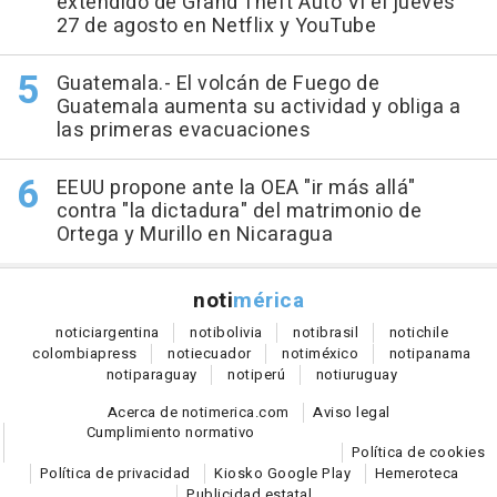
extendido de Grand Theft Auto VI el jueves
27 de agosto en Netflix y YouTube
Guatemala.- El volcán de Fuego de
Guatemala aumenta su actividad y obliga a
las primeras evacuaciones
EEUU propone ante la OEA "ir más allá"
contra "la dictadura" del matrimonio de
Ortega y Murillo en Nicaragua
noti
mérica
notici
argentina
noti
bolivia
noti
brasil
noti
chile
colombia
press
noti
ecuador
noti
méxico
noti
panama
noti
paraguay
noti
perú
noti
uruguay
Acerca de notimerica.com
Aviso legal
Cumplimiento normativo
Política de cookies
Política de privacidad
Kiosko Google Play
Hemeroteca
Publicidad estatal