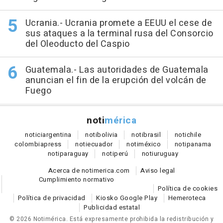
Ucrania.- Ucrania promete a EEUU el cese de
sus ataques a la terminal rusa del Consorcio
del Oleoducto del Caspio
Guatemala.- Las autoridades de Guatemala
anuncian el fin de la erupción del volcán de
Fuego
noti
mérica
notici
argentina
noti
bolivia
noti
brasil
noti
chile
colombia
press
noti
ecuador
noti
méxico
noti
panama
noti
paraguay
noti
perú
noti
uruguay
Acerca de notimerica.com
Aviso legal
Cumplimiento normativo
Política de cookies
Política de privacidad
Kiosko Google Play
Hemeroteca
Publicidad estatal
© 2026 Notimérica.
Está expresamente prohibida la redistribución y