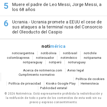
Muere el padre de Leo Messi, Jorge Messi, a
los 68 años
Ucrania.- Ucrania promete a EEUU el cese de
sus ataques a la terminal rusa del Consorcio
del Oleoducto del Caspio
noti
mérica
notici
argentina
noti
bolivia
noti
brasil
noti
chile
colombia
press
noti
ecuador
noti
méxico
noti
panama
noti
paraguay
noti
perú
noti
uruguay
Acerca de notimerica.com
Aviso legal
Cumplimiento normativo
Política de cookies
Política de privacidad
Kiosko Google Play
Hemeroteca
Publicidad estatal
© 2026 Notimérica.
Está expresamente prohibida la redistribución y
la redifusión de todo o parte de los contenidos de esta web sin su
previo y expreso consentimiento.