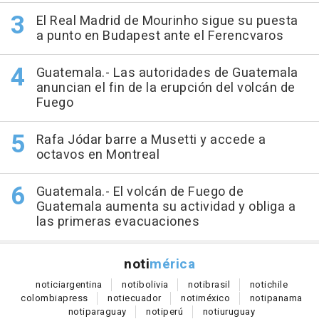
El Real Madrid de Mourinho sigue su puesta
a punto en Budapest ante el Ferencvaros
Guatemala.- Las autoridades de Guatemala
anuncian el fin de la erupción del volcán de
Fuego
Rafa Jódar barre a Musetti y accede a
octavos en Montreal
Guatemala.- El volcán de Fuego de
Guatemala aumenta su actividad y obliga a
las primeras evacuaciones
noti
mérica
notici
argentina
noti
bolivia
noti
brasil
noti
chile
colombia
press
noti
ecuador
noti
méxico
noti
panama
noti
paraguay
noti
perú
noti
uruguay