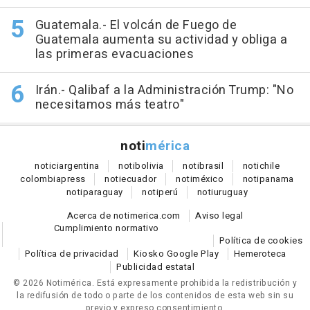
Guatemala.- El volcán de Fuego de
Guatemala aumenta su actividad y obliga a
las primeras evacuaciones
Irán.- Qalibaf a la Administración Trump: "No
necesitamos más teatro"
noti
mérica
notici
argentina
noti
bolivia
noti
brasil
noti
chile
colombia
press
noti
ecuador
noti
méxico
noti
panama
noti
paraguay
noti
perú
noti
uruguay
Acerca de notimerica.com
Aviso legal
Cumplimiento normativo
Política de cookies
Política de privacidad
Kiosko Google Play
Hemeroteca
Publicidad estatal
© 2026 Notimérica.
Está expresamente prohibida la redistribución y
la redifusión de todo o parte de los contenidos de esta web sin su
previo y expreso consentimiento.