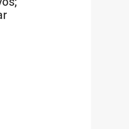
vos;
ar