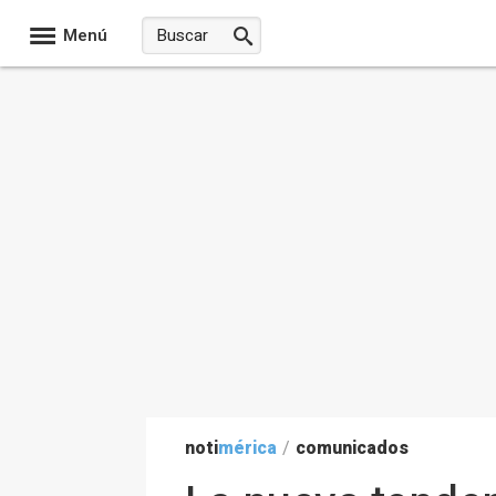
Menú
noti
mérica
/
comunicados