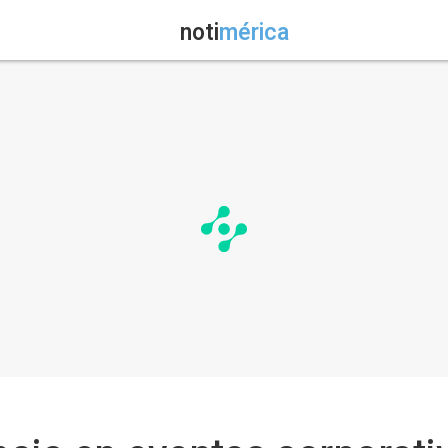
noti
mérica