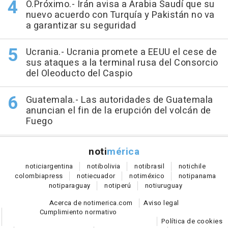
O.Próximo.- Irán avisa a Arabia Saudí que su
nuevo acuerdo con Turquía y Pakistán no va
a garantizar su seguridad
Ucrania.- Ucrania promete a EEUU el cese de
sus ataques a la terminal rusa del Consorcio
del Oleoducto del Caspio
Guatemala.- Las autoridades de Guatemala
anuncian el fin de la erupción del volcán de
Fuego
noti
mérica
notici
argentina
noti
bolivia
noti
brasil
noti
chile
colombia
press
noti
ecuador
noti
méxico
noti
panama
noti
paraguay
noti
perú
noti
uruguay
Acerca de notimerica.com
Aviso legal
Cumplimiento normativo
Política de cookies