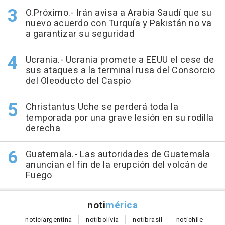
O.Próximo.- Irán avisa a Arabia Saudí que su
nuevo acuerdo con Turquía y Pakistán no va
a garantizar su seguridad
Ucrania.- Ucrania promete a EEUU el cese de
sus ataques a la terminal rusa del Consorcio
del Oleoducto del Caspio
Christantus Uche se perderá toda la
temporada por una grave lesión en su rodilla
derecha
Guatemala.- Las autoridades de Guatemala
anuncian el fin de la erupción del volcán de
Fuego
noti
mérica
notici
argentina
noti
bolivia
noti
brasil
noti
chile