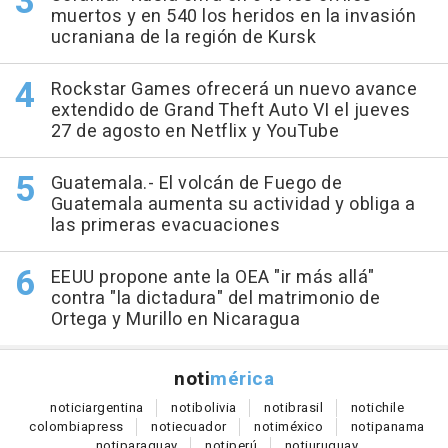
muertos y en 540 los heridos en la invasión
ucraniana de la región de Kursk
Rockstar Games ofrecerá un nuevo avance
extendido de Grand Theft Auto VI el jueves
27 de agosto en Netflix y YouTube
Guatemala.- El volcán de Fuego de
Guatemala aumenta su actividad y obliga a
las primeras evacuaciones
EEUU propone ante la OEA "ir más allá"
contra "la dictadura" del matrimonio de
Ortega y Murillo en Nicaragua
noti
mérica
notici
argentina
noti
bolivia
noti
brasil
noti
chile
colombia
press
noti
ecuador
noti
méxico
noti
panama
noti
paraguay
noti
perú
noti
uruguay