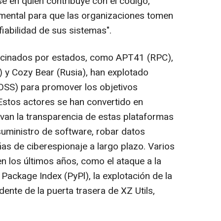
se en quién contribuye con el código,
mental para que las organizaciones tomen
iabilidad de sus sistemas".
cinados por estados, como APT41 (RPC),
) y Cozy Bear (Rusia), han explotado
OSS) para promover los objetivos
Estos actores se han convertido en
van la transparencia de estas plataformas
 suministro de software, robar datos
ñas de ciberespionaje a largo plazo. Varios
n los últimos años, como el ataque a la
 Package Index
(PyPl), la explotación de la
idente de la puerta trasera de
XZ Utils
,