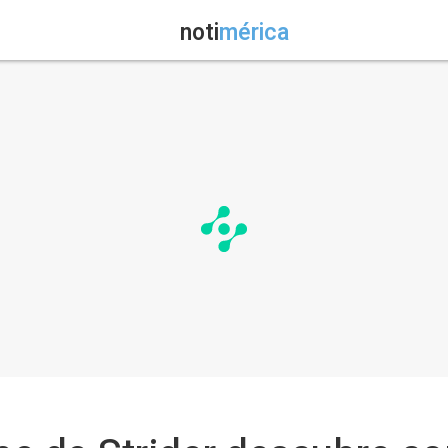
noti
mérica