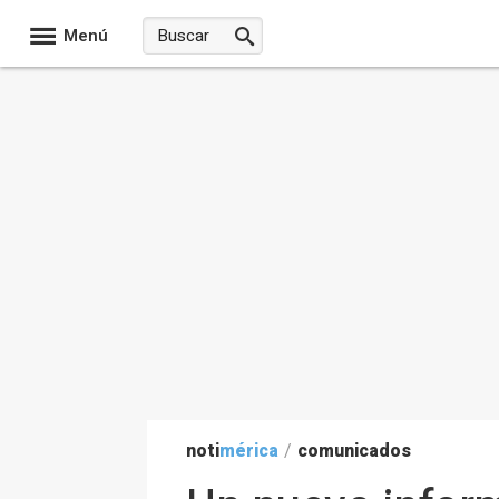
Menú
noti
mérica
/
comunicados