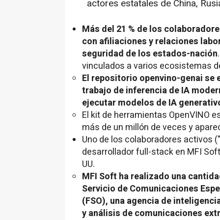
actores estatales de
China
, Rusi
Más del 21 % de los colaboradore
con afiliaciones y relaciones lab
seguridad de los estados-nación
vinculados a varios ecosistemas de
El repositorio
openvino-genai
se e
trabajo de inferencia de IA moder
ejecutar modelos de IA generativ
El kit de herramientas
OpenVINO
e
más de un millón de veces y apare
Uno de
los colaboradores activos (
desarrollador
full-stack
en MFI Soft
UU.
MFI Soft ha realizado una cantida
Servicio de Comunicaciones Espec
(FSO), una agencia de inteligenci
y análisis de comunicaciones extr