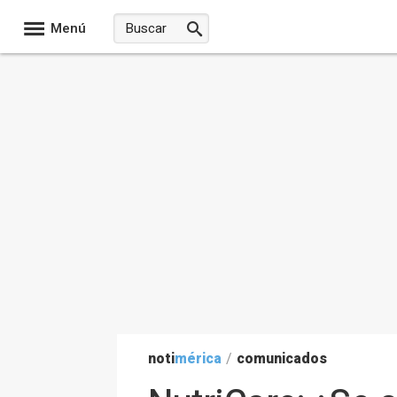
Menú
noti
mérica
/
comunicados