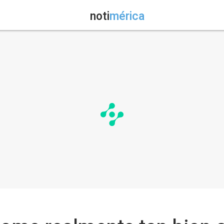
noti
mérica