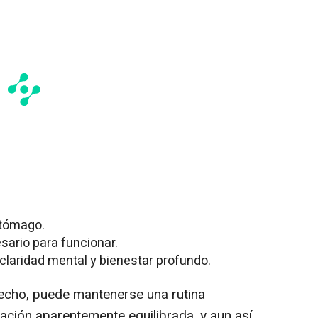
stómago.
sario para funcionar.
claridad mental y bienestar profundo.
 hecho, puede mantenerse una rutina
ación aparentemente equilibrada, y aun así