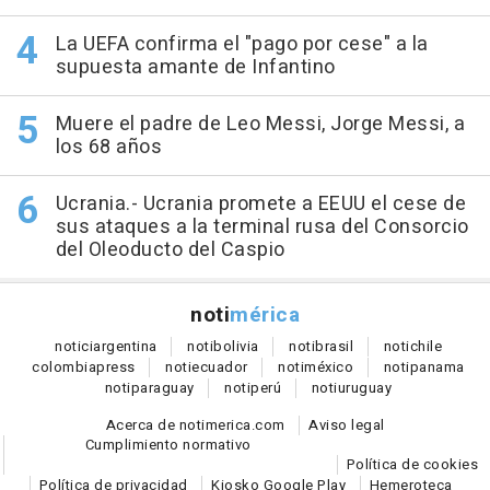
La UEFA confirma el "pago por cese" a la
supuesta amante de Infantino
Muere el padre de Leo Messi, Jorge Messi, a
los 68 años
Ucrania.- Ucrania promete a EEUU el cese de
sus ataques a la terminal rusa del Consorcio
del Oleoducto del Caspio
noti
mérica
notici
argentina
noti
bolivia
noti
brasil
noti
chile
colombia
press
noti
ecuador
noti
méxico
noti
panama
noti
paraguay
noti
perú
noti
uruguay
Acerca de notimerica.com
Aviso legal
Cumplimiento normativo
Política de cookies
Política de privacidad
Kiosko Google Play
Hemeroteca