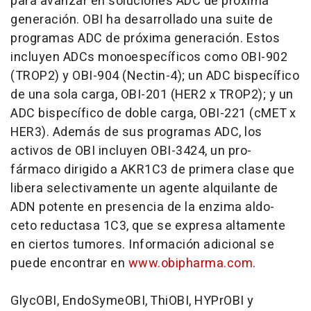
para avanzar en soluciones ADC de próxima
generación. OBI ha desarrollado una
suite
de
programas ADC de próxima generación. Estos
incluyen ADCs monoespecíficos como OBI-902
(TROP2) y OBI-904 (Nectin-4); un ADC bispecífico
de una sola carga, OBI-201 (HER2 x TROP2); y un
ADC bispecífico de doble carga, OBI-221 (cMET x
HER3). Además de sus programas ADC, los
activos de OBI incluyen OBI-3424, un pro-
fármaco dirigido a AKR1C3 de primera clase que
libera selectivamente un agente alquilante de
ADN potente en presencia de la enzima aldo-
ceto reductasa 1C3, que se expresa altamente
en ciertos tumores. Información adicional se
puede encontrar en
www.obipharma.com
.
GlycOBI, EndoSymeOBI, ThiOBI, HYPrOBI y