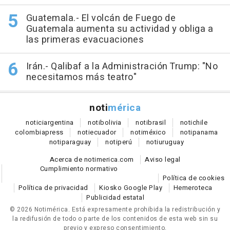
Guatemala.- El volcán de Fuego de
Guatemala aumenta su actividad y obliga a
las primeras evacuaciones
Irán.- Qalibaf a la Administración Trump: "No
necesitamos más teatro"
noti
mérica
notici
argentina
noti
bolivia
noti
brasil
noti
chile
colombia
press
noti
ecuador
noti
méxico
noti
panama
noti
paraguay
noti
perú
noti
uruguay
Acerca de notimerica.com
Aviso legal
Cumplimiento normativo
Política de cookies
Política de privacidad
Kiosko Google Play
Hemeroteca
Publicidad estatal
© 2026 Notimérica.
Está expresamente prohibida la redistribución y
la redifusión de todo o parte de los contenidos de esta web sin su
previo y expreso consentimiento.