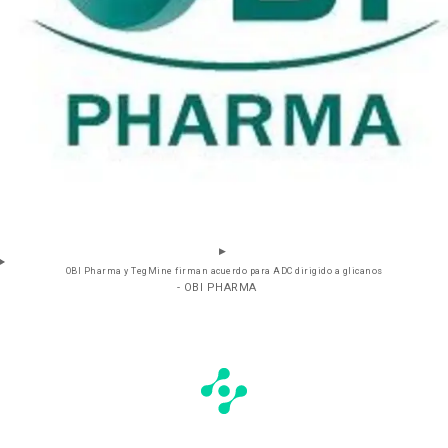
OBI Pharma y TegMine firman acuerdo para ADC dirigido a glicanos
- OBI PHARMA