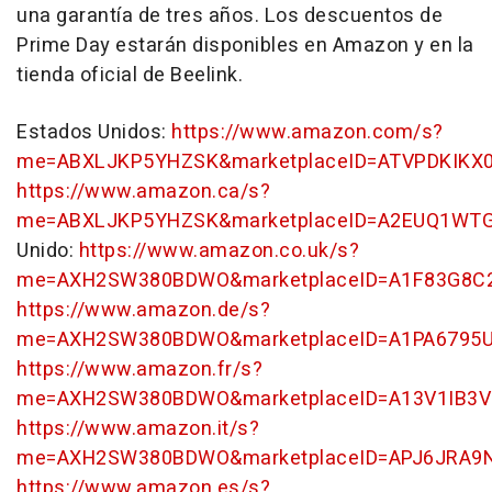
una garantía de tres años. Los descuentos de
Prime Day estarán disponibles en Amazon y en la
tienda oficial de Beelink.
Estados Unidos:
https://www.amazon.com/s?
me=ABXLJKP5YHZSK&marketplaceID=ATVPDKIKX
https://www.amazon.ca/s?
me=ABXLJKP5YHZSK&marketplaceID=A2EUQ1WT
Unido:
https://www.amazon.co.uk/s?
me=AXH2SW380BDWO&marketplaceID=A1F83G8C
https://www.amazon.de/s?
me=AXH2SW380BDWO&marketplaceID=A1PA6795
https://www.amazon.fr/s?
me=AXH2SW380BDWO&marketplaceID=A13V1IB3V
https://www.amazon.it/s?
me=AXH2SW380BDWO&marketplaceID=APJ6JRA9
https://www.amazon.es/s?