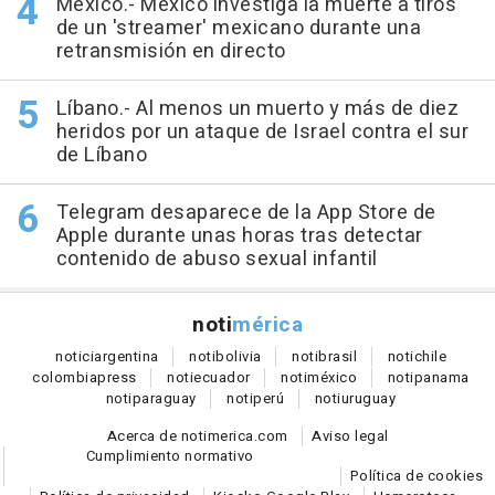
México.- México investiga la muerte a tiros
de un 'streamer' mexicano durante una
retransmisión en directo
Líbano.- Al menos un muerto y más de diez
heridos por un ataque de Israel contra el sur
de Líbano
Telegram desaparece de la App Store de
Apple durante unas horas tras detectar
contenido de abuso sexual infantil
noti
mérica
notici
argentina
noti
bolivia
noti
brasil
noti
chile
colombia
press
noti
ecuador
noti
méxico
noti
panama
noti
paraguay
noti
perú
noti
uruguay
Acerca de notimerica.com
Aviso legal
Cumplimiento normativo
Política de cookies