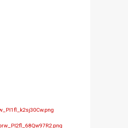
w_PI1fl_k2sj30Cw.png
_prw_PI2fl_68Qw97R2.png