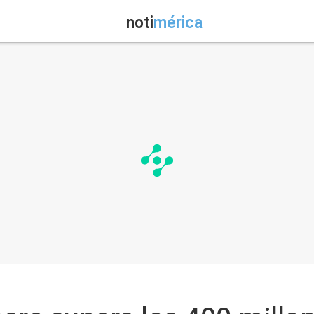
noti
mérica