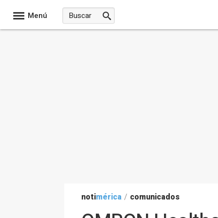
Menú
noti
mérica
/
comunicados