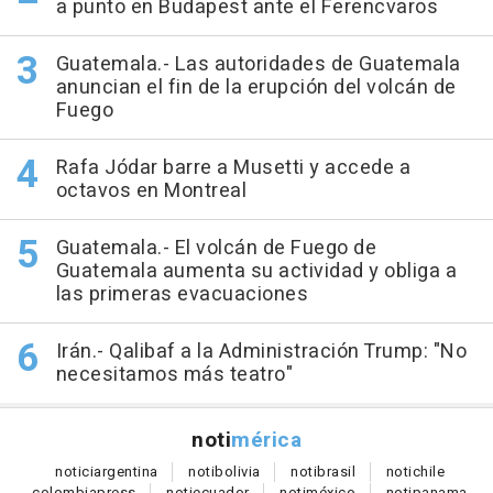
a punto en Budapest ante el Ferencvaros
Guatemala.- Las autoridades de Guatemala
anuncian el fin de la erupción del volcán de
Fuego
Rafa Jódar barre a Musetti y accede a
octavos en Montreal
Guatemala.- El volcán de Fuego de
Guatemala aumenta su actividad y obliga a
las primeras evacuaciones
Irán.- Qalibaf a la Administración Trump: "No
necesitamos más teatro"
noti
mérica
notici
argentina
noti
bolivia
noti
brasil
noti
chile
colombia
press
noti
ecuador
noti
méxico
noti
panama