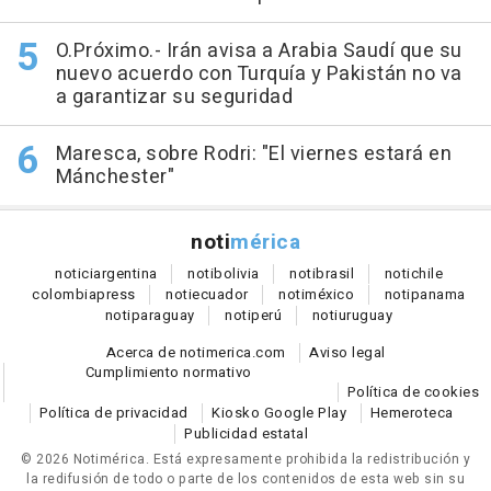
O.Próximo.- Irán avisa a Arabia Saudí que su
nuevo acuerdo con Turquía y Pakistán no va
a garantizar su seguridad
Maresca, sobre Rodri: "El viernes estará en
Mánchester"
noti
mérica
notici
argentina
noti
bolivia
noti
brasil
noti
chile
colombia
press
noti
ecuador
noti
méxico
noti
panama
noti
paraguay
noti
perú
noti
uruguay
Acerca de notimerica.com
Aviso legal
Cumplimiento normativo
Política de cookies
Política de privacidad
Kiosko Google Play
Hemeroteca
Publicidad estatal
© 2026 Notimérica.
Está expresamente prohibida la redistribución y
la redifusión de todo o parte de los contenidos de esta web sin su