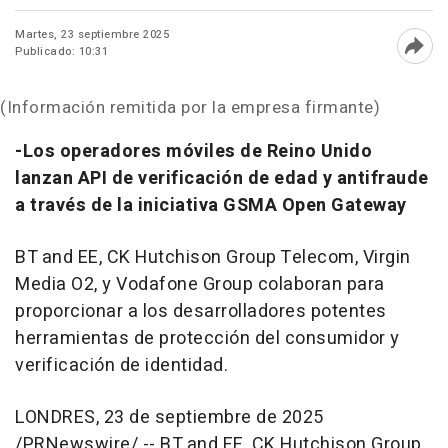
Martes, 23 septiembre 2025
Publicado: 10:31
Abri
(Información remitida por la empresa firmante)
-Los operadores móviles de Reino Unido
lanzan
API de
verificación de edad y antifraude
a través de la iniciativa GSMA Open Gateway
BT and EE,
CK Hutchison Group Telecom, Virgin
Media O2, y Vodafone Group colaboran para
proporcionar a los desarrolladores potentes
herramientas de protección del consumidor y
verificación de identidad.
LONDRES
,
23 de septiembre de 2025
/PRNewswire/ -- BT and EE, CK Hutchison Group