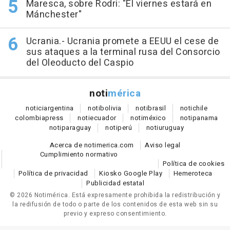
Maresca, sobre Rodri: "El viernes estará en
Mánchester"
Ucrania.- Ucrania promete a EEUU el cese de
sus ataques a la terminal rusa del Consorcio
del Oleoducto del Caspio
noti
mérica
notici
argentina
noti
bolivia
noti
brasil
noti
chile
colombia
press
noti
ecuador
noti
méxico
noti
panama
noti
paraguay
noti
perú
noti
uruguay
Acerca de notimerica.com
Aviso legal
Cumplimiento normativo
Política de cookies
Política de privacidad
Kiosko Google Play
Hemeroteca
Publicidad estatal
© 2026 Notimérica.
Está expresamente prohibida la redistribución y
la redifusión de todo o parte de los contenidos de esta web sin su
previo y expreso consentimiento.