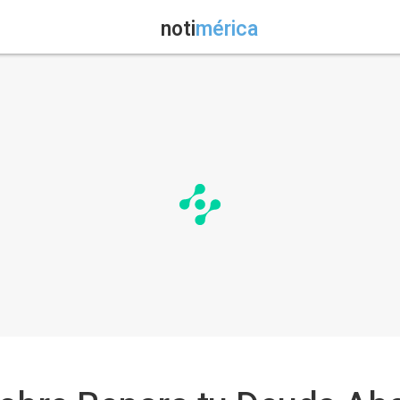
noti
mérica