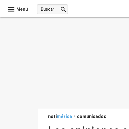
Menú
noti
mérica
/
comunicados