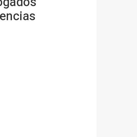
bogados
vencias