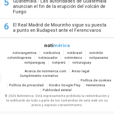
Guatemala.- Las autoridades de Guatemala
anuncian el fin de la erupción del volcán de
Fuego
El Real Madrid de Mourinho sigue su puesta
a punto en Budapest ante el Ferencvaros
noti
mérica
notici
argentina
noti
bolivia
noti
brasil
noti
chile
colombia
press
noti
ecuador
noti
méxico
noti
panama
noti
paraguay
noti
perú
noti
uruguay
Acerca de notimerica.com
Aviso legal
Cumplimiento normativo
Política de cookies
Política de privacidad
Kiosko Google Play
Hemeroteca
Publicidad estatal
© 2026 Notimérica.
Está expresamente prohibida la redistribución y
la redifusión de todo o parte de los contenidos de esta web sin su
previo y expreso consentimiento.