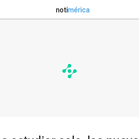
noti
mérica