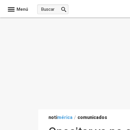
Menú
noti
mérica
/
comunicados