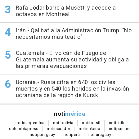
Rafa Jódar barre a Musetti y accede a
octavos en Montreal
Irán.- Qalibaf a la Administración Trump: "No
necesitamos más teatro"
Guatemala.- El volcán de Fuego de
Guatemala aumenta su actividad y obliga a
las primeras evacuaciones
Ucrania.- Rusia cifra en 640 los civiles
muertos y en 540 los heridos en la invasión
ucraniana de la región de Kursk
noti
mérica
notici
argentina
noti
bolivia
noti
brasil
noti
chile
colombia
press
noti
ecuador
noti
méxico
noti
panama
noti
paraguay
noti
perú
noti
uruguay