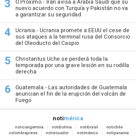
O.Próximo.- Irán avisa a Arabia Saudí que su
nuevo acuerdo con Turquía y Pakistán no va
a garantizar su seguridad
Ucrania.- Ucrania promete a EEUU el cese de
sus ataques a la terminal rusa del Consorcio
del Oleoducto del Caspio
Christantus Uche se perderá toda la
temporada por una grave lesión en su rodilla
derecha
Guatemala.- Las autoridades de Guatemala
anuncian el fin de la erupción del volcán de
Fuego
noti
mérica
notici
argentina
noti
bolivia
noti
brasil
noti
chile
colombia
press
noti
ecuador
noti
méxico
noti
panama