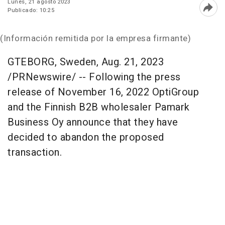
Lunes, 21 agosto 2023
Publicado: 10:25
Abri
(Información remitida por la empresa firmante)
GTEBORG,
Sweden
,
Aug. 21, 2023
/PRNewswire/ -- Following the press
release of
November 16
, 2022 OptiGroup
and the Finnish B2B wholesaler Pamark
Business Oy announce that they have
decided to abandon the proposed
transaction.