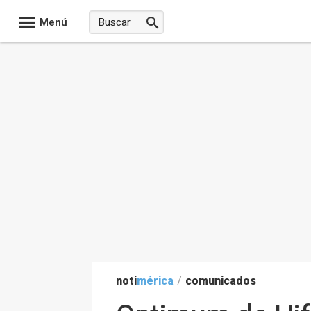
Menú
noti
mérica
/
comunicados