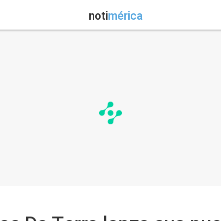
noti
mérica