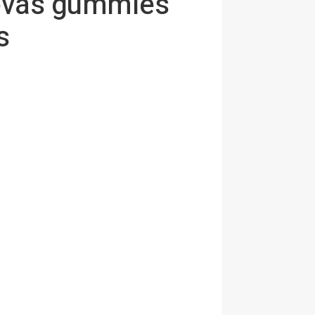
uevas gummies
s