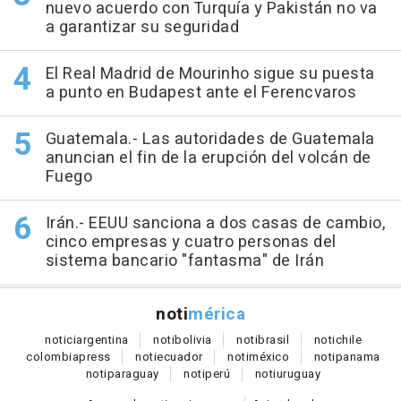
nuevo acuerdo con Turquía y Pakistán no va
a garantizar su seguridad
El Real Madrid de Mourinho sigue su puesta
a punto en Budapest ante el Ferencvaros
Guatemala.- Las autoridades de Guatemala
anuncian el fin de la erupción del volcán de
Fuego
Irán.- EEUU sanciona a dos casas de cambio,
cinco empresas y cuatro personas del
sistema bancario "fantasma" de Irán
noti
mérica
notici
argentina
noti
bolivia
noti
brasil
noti
chile
colombia
press
noti
ecuador
noti
méxico
noti
panama
noti
paraguay
noti
perú
noti
uruguay