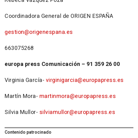
Rebeca Vázquez Poza
Coordinadora General de ORIGEN ESPAÑA
gestion@origenespana.es
663075268
europa press Comunicación – 91 359 26 00
Virginia García-
virginigarcia@europapress.es
Martín Mora-
martinmora@europapress.es
Silvia Mullor-
silviamullor@europapress.es
Contenido patrocinado