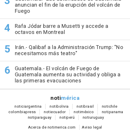
anuncian el fin de la erupción del volcán de
Fuego
Rafa Jódar barre a Musetti y accede a
octavos en Montreal
Irán.- Qalibaf a la Administración Trump: "No
necesitamos más teatro"
Guatemala.- El volcán de Fuego de
Guatemala aumenta su actividad y obliga a
las primeras evacuaciones
noti
mérica
notici
argentina
noti
bolivia
noti
brasil
noti
chile
colombia
press
noti
ecuador
noti
méxico
noti
panama
noti
paraguay
noti
perú
noti
uruguay
Acerca de notimerica.com
Aviso legal