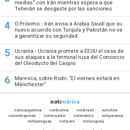
medias" con Irán mientras espera a que
Teherán se desgaste por las sanciones
O.Próximo.- Irán avisa a Arabia Saudí que su
nuevo acuerdo con Turquía y Pakistán no va
a garantizar su seguridad
Ucrania.- Ucrania promete a EEUU el cese de
sus ataques a la terminal rusa del Consorcio
del Oleoducto del Caspio
Maresca, sobre Rodri: "El viernes estará en
Mánchester"
noti
mérica
notici
argentina
noti
bolivia
noti
brasil
noti
chile
colombia
press
noti
ecuador
noti
méxico
noti
panama
noti
paraguay
noti
perú
noti
uruguay