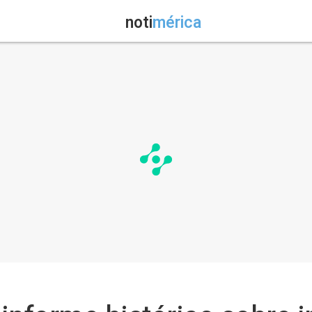
noti
mérica