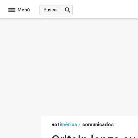
Menú
noti
mérica
/
comunicados