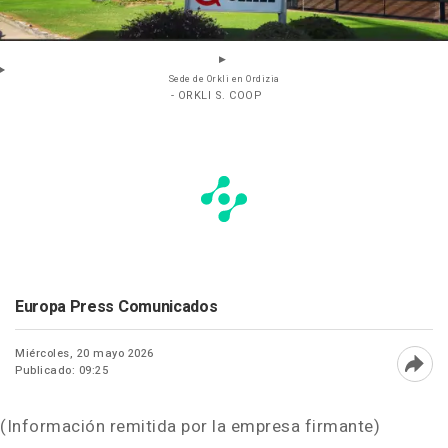
Sede de Orkli en Ordizia
- ORKLI S. COOP
Europa Press Comunicados
Miércoles, 20 mayo 2026
Publicado: 09:25
Abri
(Información remitida por la empresa firmante)