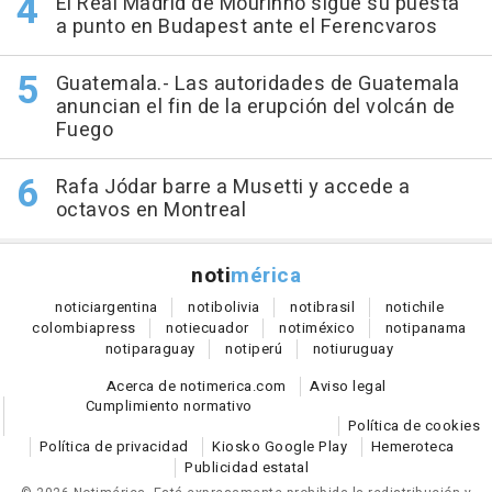
El Real Madrid de Mourinho sigue su puesta
a punto en Budapest ante el Ferencvaros
Guatemala.- Las autoridades de Guatemala
anuncian el fin de la erupción del volcán de
Fuego
Rafa Jódar barre a Musetti y accede a
octavos en Montreal
noti
mérica
notici
argentina
noti
bolivia
noti
brasil
noti
chile
colombia
press
noti
ecuador
noti
méxico
noti
panama
noti
paraguay
noti
perú
noti
uruguay
Acerca de notimerica.com
Aviso legal
Cumplimiento normativo
Política de cookies
Política de privacidad
Kiosko Google Play
Hemeroteca
Publicidad estatal