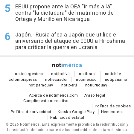
EEUU propone ante la OEA "ir más allá"
contra "la dictadura" del matrimonio de
Ortega y Murillo en Nicaragua
Japón.- Rusia afea a Japón que utilice el
aniversario del ataque de EEUU a Hiroshima
para criticar la guerra en Ucrania
noti
mérica
notici
argentina
noti
bolivia
noti
brasil
noti
chile
colombia
press
noti
ecuador
noti
méxico
noti
panama
noti
paraguay
noti
perú
noti
uruguay
Acerca de notimerica.com
Aviso legal
Cumplimiento normativo
Política de cookies
Política de privacidad
Kiosko Google Play
Hemeroteca
Publicidad estatal
© 2026 Notimérica.
Está expresamente prohibida la redistribución y
la redifusión de todo o parte de los contenidos de esta web sin su