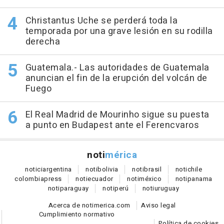
Christantus Uche se perderá toda la
temporada por una grave lesión en su rodilla
derecha
Guatemala.- Las autoridades de Guatemala
anuncian el fin de la erupción del volcán de
Fuego
El Real Madrid de Mourinho sigue su puesta
a punto en Budapest ante el Ferencvaros
noti
mérica
notici
argentina
noti
bolivia
noti
brasil
noti
chile
colombia
press
noti
ecuador
noti
méxico
noti
panama
noti
paraguay
noti
perú
noti
uruguay
Acerca de notimerica.com
Aviso legal
Cumplimiento normativo
Política de cookies