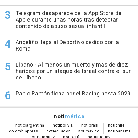
Telegram desaparece de la App Store de
Apple durante unas horas tras detectar
contenido de abuso sexual infantil
Angeliño llega al Deportivo cedido por la
Roma
Líbano.- Al menos un muerto y más de diez
heridos por un ataque de Israel contra el sur
de Líbano
Pablo Ramón ficha por el Racing hasta 2029
noti
mérica
notici
argentina
noti
bolivia
noti
brasil
noti
chile
colombia
press
noti
ecuador
noti
méxico
noti
panama
noti
paraguay
noti
perú
noti
uruguay