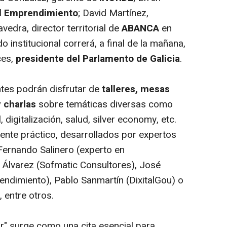
l Emprendimiento
; David Martínez,
vedra, director territorial de
ABANCA
en
 institucional correrá, a final de la mañana,
ces,
presidente del Parlamento de Galicia
.
ntes podrán disfrutar de
talleres, mesas
 charlas
sobre temáticas diversas como
al, digitalización, salud, silver economy, etc.
nte práctico, desarrollados por expertos
 Fernando Salinero (experto en
 Álvarez (Sofmatic Consultores), José
endimiento), Pablo Sanmartín (DixitalGou) o
 entre otros.
r" surge como una cita esencial para