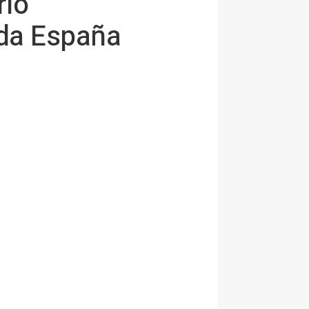
rio
da España