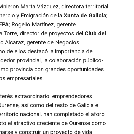
vinieron Marta Vázquez, directora territorial
mercio y Emigración de la
Xunta de Galicia
;
EPA
; Rogelio Martínez, gerente
la Torre, director de proyectos del
Club del
mo Alcaraz, gerente de Negocios
o de ellos destacó la importancia de
edor provincial, la colaboración público-
como provincia con grandes oportunidades
tos empresariales.
nterés extraordinario: emprendedores
urense, así como del resto de Galicia e
erritorio nacional, han completado el aforo
sto el atractivo creciente de Ourense como
marse y construir un proyecto de vida