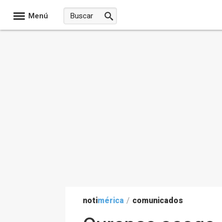
Menú
noti
mérica
/
comunicados