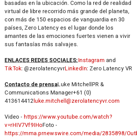
basadas en la ubicación.
Como la
red de realidad
virtual de libre recorrido más grande del planeta,
con más de 150 espacios de vanguardia en 30
países, Zero Latency es el lugar donde los
amantes de las emociones fuertes vienen a vivir
sus fantasías más salvajes.
ENLACES REDES SOCIALES:
Instagram
and
TikTok
: @zerolatencyvr
LinkedIn
: Zero Latency VR
Contacto de prensa
Luke Mitchell
PR &
Communications Manager+61 (0)
413614412
luke.mitchell@zerolatencyvr.com
Video -
https://www.youtube.com/watch?
v=rHIV7Vf9IHo
Foto -
https://mma.prnewswire.com/media/2835898/Out