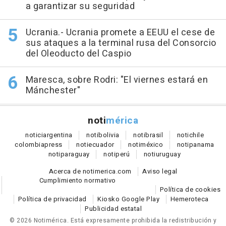
a garantizar su seguridad
Ucrania.- Ucrania promete a EEUU el cese de
sus ataques a la terminal rusa del Consorcio
del Oleoducto del Caspio
Maresca, sobre Rodri: "El viernes estará en
Mánchester"
noti
mérica
notici
argentina
noti
bolivia
noti
brasil
noti
chile
colombia
press
noti
ecuador
noti
méxico
noti
panama
noti
paraguay
noti
perú
noti
uruguay
Acerca de notimerica.com
Aviso legal
Cumplimiento normativo
Política de cookies
Política de privacidad
Kiosko Google Play
Hemeroteca
Publicidad estatal
© 2026 Notimérica.
Está expresamente prohibida la redistribución y