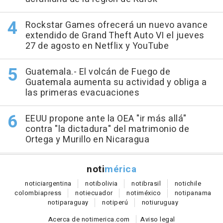
Rockstar Games ofrecerá un nuevo avance
extendido de Grand Theft Auto VI el jueves
27 de agosto en Netflix y YouTube
Guatemala.- El volcán de Fuego de
Guatemala aumenta su actividad y obliga a
las primeras evacuaciones
EEUU propone ante la OEA "ir más allá"
contra "la dictadura" del matrimonio de
Ortega y Murillo en Nicaragua
noti
mérica
notici
argentina
noti
bolivia
noti
brasil
noti
chile
colombia
press
noti
ecuador
noti
méxico
noti
panama
noti
paraguay
noti
perú
noti
uruguay
Acerca de notimerica.com
Aviso legal