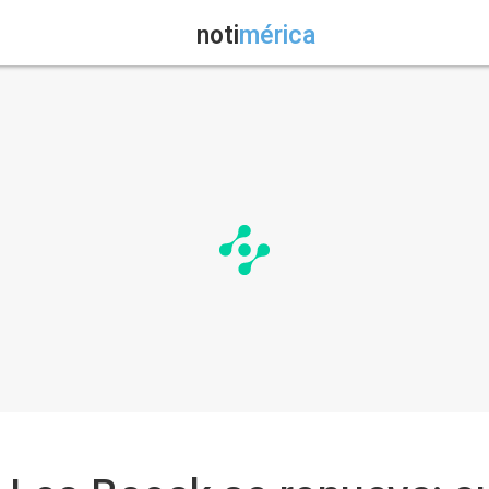
noti
mérica