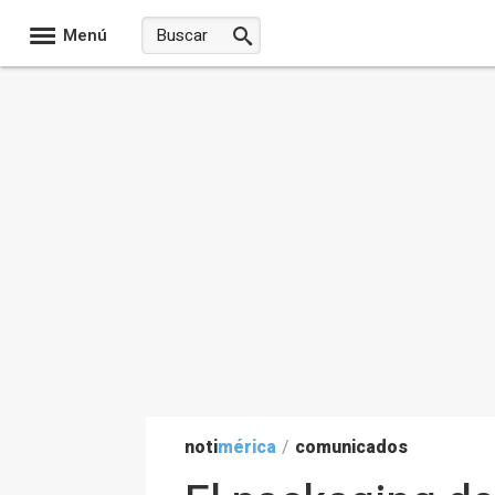
Menú
noti
mérica
/
comunicados