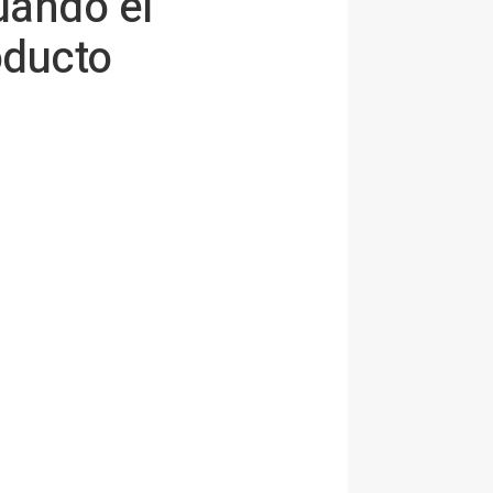
uando el
oducto