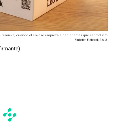
e renueva; cuando el envase empieza a hablar antes que el producto
- Embotits Eleboeck, S.A.U.
firmante)