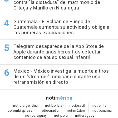
contra "la dictadura" del matrimonio de
Ortega y Murillo en Nicaragua
Guatemala.- El volcán de Fuego de
Guatemala aumenta su actividad y obliga a
las primeras evacuaciones
Telegram desaparece de la App Store de
Apple durante unas horas tras detectar
contenido de abuso sexual infantil
México.- México investiga la muerte a tiros
de un 'streamer' mexicano durante una
retransmisión en directo
noti
mérica
notici
argentina
noti
bolivia
noti
brasil
noti
chile
colombia
press
noti
ecuador
noti
méxico
noti
panama
noti
paraguay
noti
perú
noti
uruguay