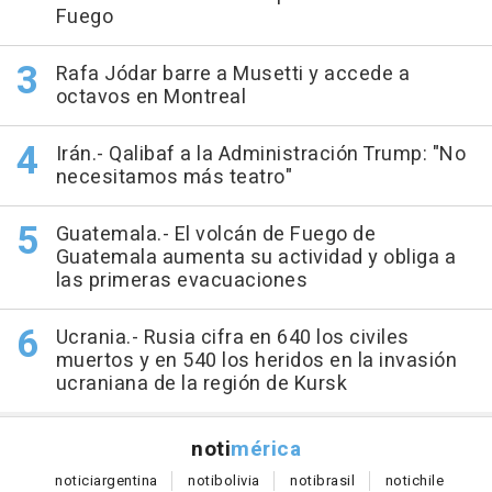
Fuego
Rafa Jódar barre a Musetti y accede a
octavos en Montreal
Irán.- Qalibaf a la Administración Trump: "No
necesitamos más teatro"
Guatemala.- El volcán de Fuego de
Guatemala aumenta su actividad y obliga a
las primeras evacuaciones
Ucrania.- Rusia cifra en 640 los civiles
muertos y en 540 los heridos en la invasión
ucraniana de la región de Kursk
noti
mérica
notici
argentina
noti
bolivia
noti
brasil
noti
chile