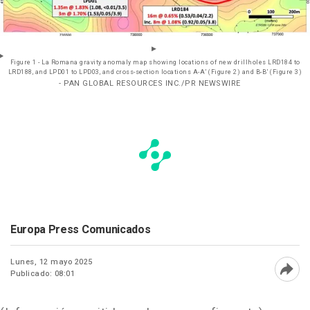
Figure 1 - La Romana gravity anomaly map showing locations of new drillholes LRD184 to
LRD188, and LPD01 to LPD03, and cross-section locations A-A’ (Figure 2) and B-B’ (Figure 3)
- PAN GLOBAL RESOURCES INC./PR NEWSWIRE
Europa Press Comunicados
Lunes, 12 mayo 2025
Publicado: 08:01
Abri