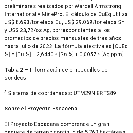
preliminares realizados por Wardell Armstrong
International y MinePro. El cálculo de CuEq utiliza
US$ 8.693
/tonelada Cu,
US$ 29.069
/tonelada Sn
y
US$ 23,72
/oz Ag, correspondientes a los
promedios de precios mensuales de tres años
hasta julio de 2023. La fórmula efectiva es [CuEq
%] = [Cu %] + 2,6440 * [Sn %] + 0,0057 * [Ag ppm].
Tabla 2
– Información de emboquilles de
sondeos
2
Sistema de coordenadas: UTM29N ERTS89
Sobre el Proyecto Escacena
El Proyecto Escacena comprende un gran
paquete de terreno contiguo de 5.760 hectáreas