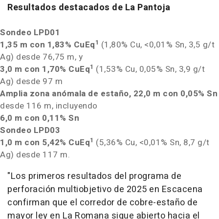
Resultados destacados de La Pantoja
Sondeo
LPD01
1
1,35 m
con 1,83% CuEq
(1,80% Cu, <0,01% Sn, 3,5 g/t
Ag) desde
76,75 m
, y
1
3,0 m
con 1,70% CuEq
(1,53% Cu, 0,05% Sn, 3,9 g/t
Ag) desde
97 m
Amplia zona
anómala de estaño,
22,0 m
con 0,05% Sn
desde
116 m
, incluyendo
6,0 m
con 0,11% Sn
Sondeo LPD03
1
1,0 m
con 5,42% CuEq
(5,36% Cu, <0,01% Sn, 8,7 g/t
Ag) desde
117 m
.
"Los primeros resultados del programa de
perforación multiobjetivo de 2025 en Escacena
confirman que el corredor de cobre-estaño de
mayor ley en La Romana sigue abierto hacia el