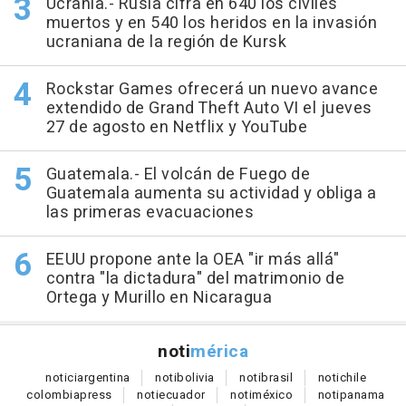
Ucrania.- Rusia cifra en 640 los civiles
muertos y en 540 los heridos en la invasión
ucraniana de la región de Kursk
Rockstar Games ofrecerá un nuevo avance
extendido de Grand Theft Auto VI el jueves
27 de agosto en Netflix y YouTube
Guatemala.- El volcán de Fuego de
Guatemala aumenta su actividad y obliga a
las primeras evacuaciones
EEUU propone ante la OEA "ir más allá"
contra "la dictadura" del matrimonio de
Ortega y Murillo en Nicaragua
noti
mérica
notici
argentina
noti
bolivia
noti
brasil
noti
chile
colombia
press
noti
ecuador
noti
méxico
noti
panama