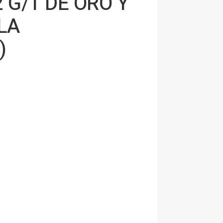
 G/T DE ORO Y
LA
)