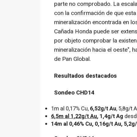
parte no comprobado. La escala
con la confirmación de que esta
mineralización encontrada en lo
Cañada Honda puede ser extens
por objeto comprobar la existen
mineralización hacia el oeste", 
de Pan Global.
Resultados destacados
Sondeo CHD14
1m
al 0,17% Cu,
6,52g/t Au
, 5,8g/t
6,5m
al 1,22g/t Au
, 1,4g/t Ag
des
14m
al 0,46% Cu, 0,16g/t Au, 5,2g