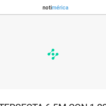
noti
mérica