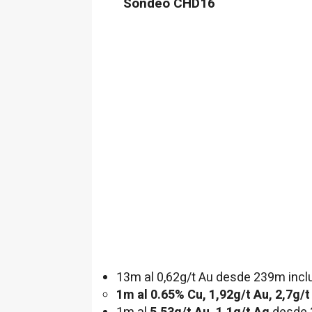
Sondeo CHD16
13m
al 0,62g/t Au desde
239m
incl
1m
al 0.65% Cu, 1,92g/t Au, 2,7g/t