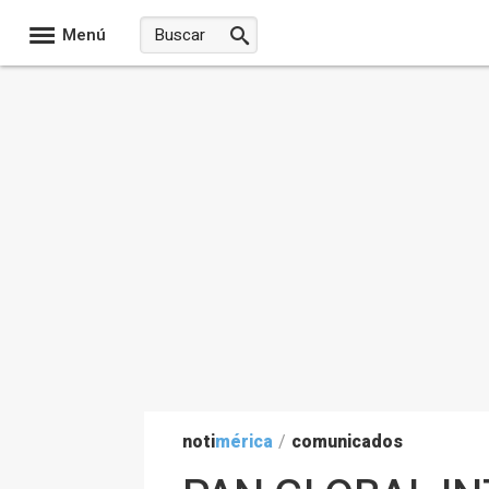
Menú
noti
mérica
/
comunicados