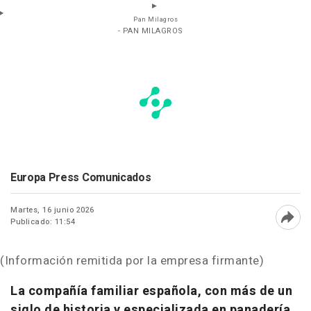
Pan Milagros
- PAN MILAGROS
Europa Press Comunicados
Martes, 16 junio 2026
Publicado: 11:54
Abri
(Información remitida por la empresa firmante)
La compañía familiar española, con más de un
siglo de historia y especializada en panadería