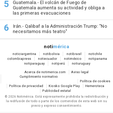
Guatemala.- El volcán de Fuego de
Guatemala aumenta su actividad y obliga a
las primeras evacuaciones
Irán.- Qalibaf a la Administración Trump: "No
necesitamos más teatro"
noti
mérica
notici
argentina
noti
bolivia
noti
brasil
noti
chile
colombia
press
noti
ecuador
noti
méxico
noti
panama
noti
paraguay
noti
perú
noti
uruguay
Acerca de notimerica.com
Aviso legal
Cumplimiento normativo
Política de cookies
Política de privacidad
Kiosko Google Play
Hemeroteca
Publicidad estatal
© 2026 Notimérica.
Está expresamente prohibida la redistribución y
la redifusión de todo o parte de los contenidos de esta web sin su
previo y expreso consentimiento.