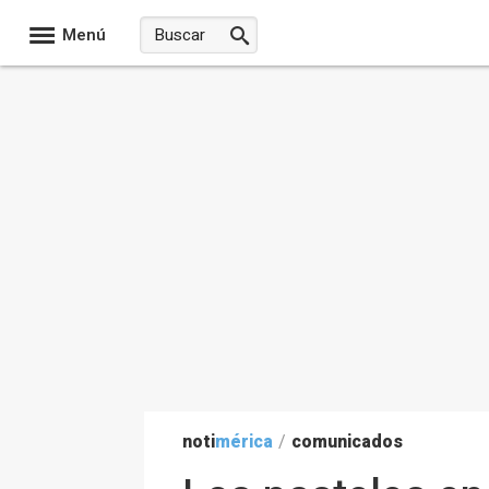
Menú
noti
mérica
/
comunicados