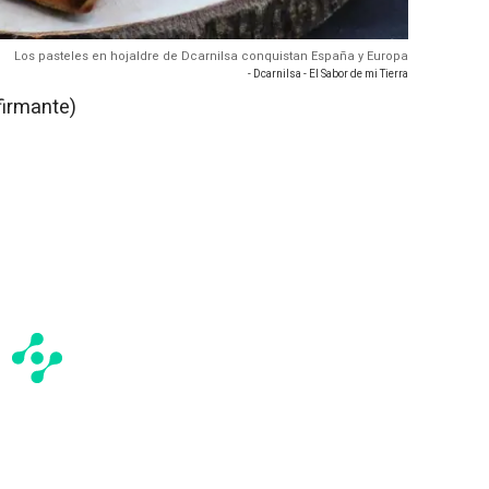
Los pasteles en hojaldre de Dcarnilsa conquistan España y Europa
- Dcarnilsa - El Sabor de mi Tierra
firmante)