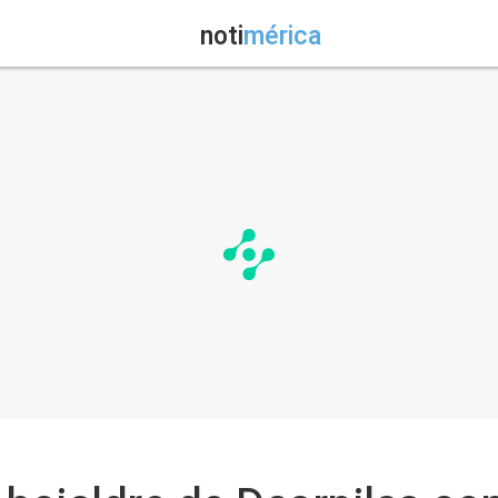
noti
mérica