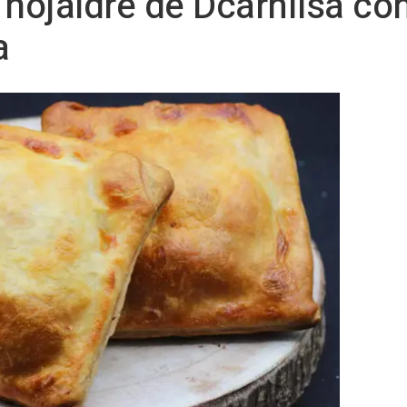
 hojaldre de Dcarnilsa co
a