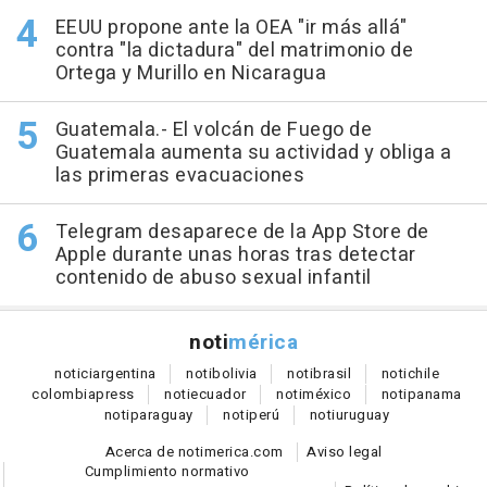
EEUU propone ante la OEA "ir más allá"
contra "la dictadura" del matrimonio de
Ortega y Murillo en Nicaragua
Guatemala.- El volcán de Fuego de
Guatemala aumenta su actividad y obliga a
las primeras evacuaciones
Telegram desaparece de la App Store de
Apple durante unas horas tras detectar
contenido de abuso sexual infantil
noti
mérica
notici
argentina
noti
bolivia
noti
brasil
noti
chile
colombia
press
noti
ecuador
noti
méxico
noti
panama
noti
paraguay
noti
perú
noti
uruguay
Acerca de notimerica.com
Aviso legal
Cumplimiento normativo