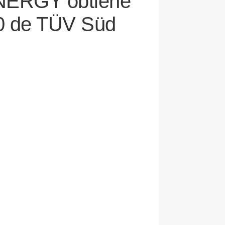
NERGY obtiene
10 de TÜV Süd