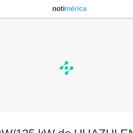
noti
mérica