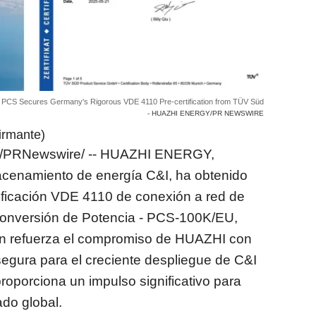
CS Secures Germany's Rigorous VDE 4110 Pre-certification from TÜV Süd
- HUAZHI ENERGY/PR NEWSWIRE
irmante)
/PRNewswire/ -- HUAZHI ENERGY,
macenamiento de energía C&I, ha obtenido
rtificación VDE 4110 de conexión a red de
onversión de Potencia - PCS-100K/EU,
ón refuerza el compromiso de HUAZHI con
 segura para el creciente despliegue de C&I
roporciona un impulso significativo para
ado global.