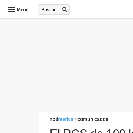
Menú
noti
mérica
/
comunicados