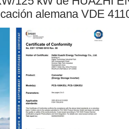
 kW/125 kW de HUAZHI E
tificación alemana VDE 41