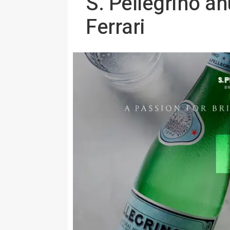
S. Pellegrino an
Ferrari