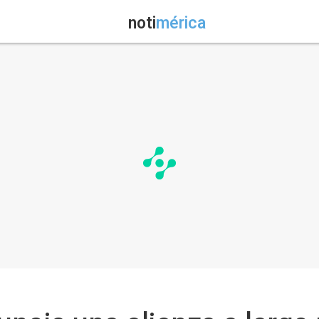
noti
mérica