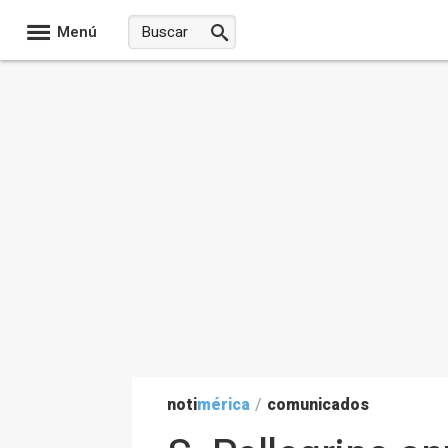
Menú
noti
mérica
/
comunicados